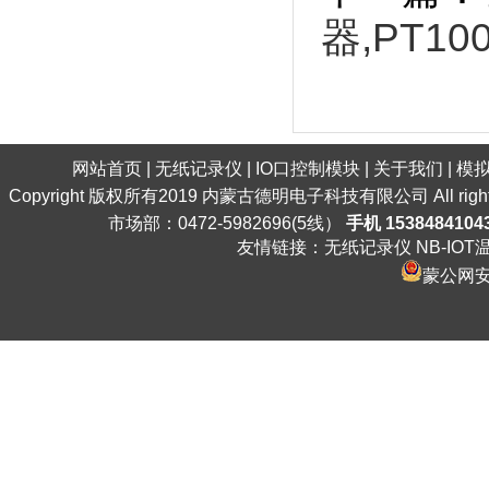
器,PT10
网站首页
|
无纸记录仪
|
IO口控制模块
|
关于我们
|
模
Copyright 版权所有2019 内蒙古德明电子科技有限公司 All ri
市场部：0472-5982696(5线）
手机 1538484104
友情链接：
无纸记录仪
NB-IO
蒙公网安备